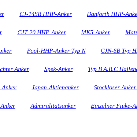
er
CJ-14SB HHP-Anker
Danforth HHP-Ank
r
CJT-20 HHP-Anker
MK5-Anker
Matr
nker
Pool-HHP-Anker Typ N
CJN-SB Typ H
chter Anker
Spek-Anker
Typ B A.B.C Hallen
r Anker
Japan-Aktienanker
Stockloser Anker
-Anker
Admiralitätsanker
Einzelner Fiuke-A