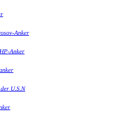
er
osov-Anker
HP-Anker
anker
 der U.S.N
nker