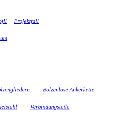
fil
Projektfall
rum
olzengliedern
Bolzenlose Ankerkette
delstahl
Verbindungsteile