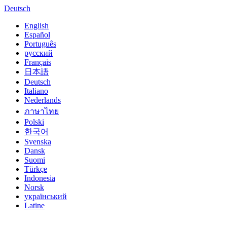
Deutsch
English
Español
Português
русский
Français
日本語
Deutsch
Italiano
Nederlands
ภาษาไทย
Polski
한국어
Svenska
Dansk
Suomi
Türkçe
Indonesia
Norsk‎
український
Latine