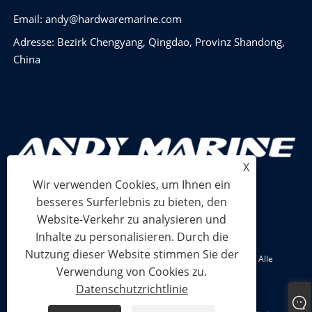
Email:
andy@hardwaremarine.com
Adresse: Bezirk Chengyang, Qingdao, Provinz Shandong,
China
X
Wir verwenden Cookies, um Ihnen ein
besseres Surferlebnis zu bieten, den
Website-Verkehr zu analysieren und
Inhalte zu personalisieren. Durch die
Nutzung dieser Website stimmen Sie der
Copyright © 2024 Shandong Power Industry and Trade Co., Ltd. Alle
Verwendung von Cookies zu.
Rechte vorbehalten.
Datenschutzrichtlinie