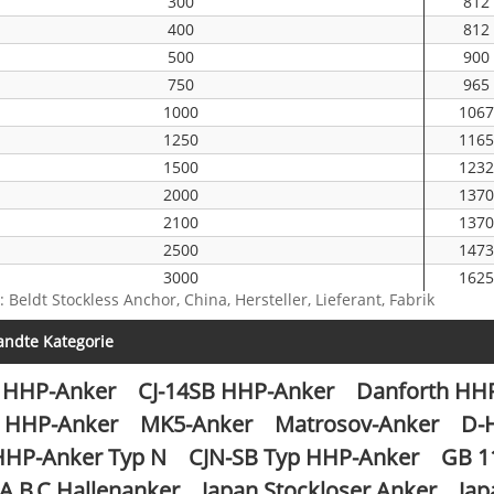
300
812
400
812
500
900
750
965
1000
106
1250
116
1500
123
2000
137
2100
137
2500
147
3000
162
: Beldt Stockless Anchor, China, Hersteller, Lieferant, Fabrik
3500
162
4000
173
ndte Kategorie
4500
179
 HHP-Anker
CJ-14SB HHP-Anker
Danforth HH
5000
193
6000
193
0 HHP-Anker
MK5-Anker
Matrosov-Anker
D-
6300
193
HHP-Anker Typ N
CJN-SB Typ HHP-Anker
GB 1
7000
208
 A.B.C Hallenanker
Japan Stockloser Anker
Jap