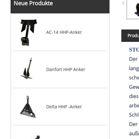
Neue Produkte
AC-14 HHP-Anker
Prod
ST
Der 
lang
Danfort HHP Anker
schw
Gewi
dies
arbe
Delta HHP -Anker
Sch
Der 
auße