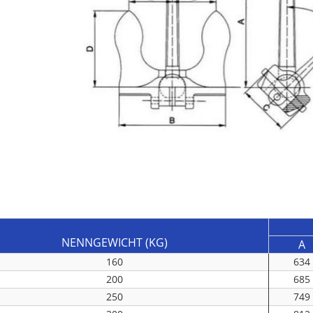
NENNGEWICHT (KG)
A
160
634
200
685
250
749