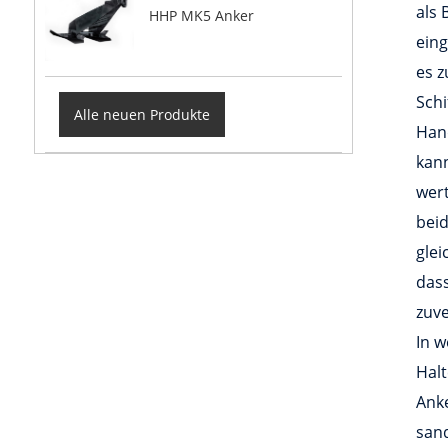
als 
HHP MK5 Anker
eing
es z
Schi
Alle neuen Produkte
Han
kann
wert
beid
glei
dass
zuve
In 
Halt
Anke
san