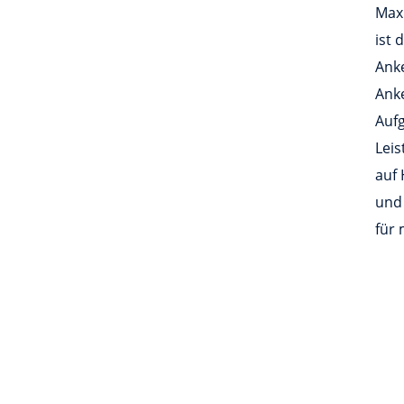
Maxi
ist 
Anke
Ank
Auf
Leis
auf 
und
für