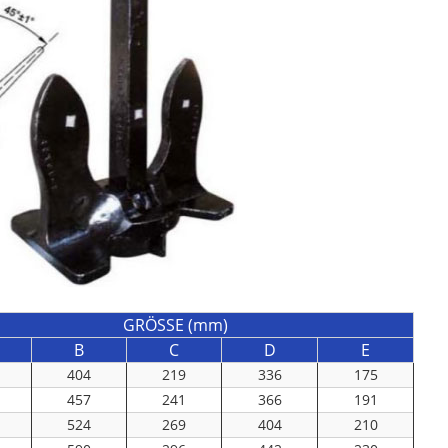
GRÖSSE (mm)
B
C
D
E
404
219
336
175
457
241
366
191
524
269
404
210