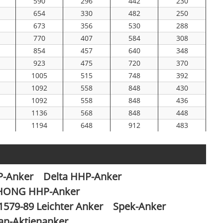
590
296
442
230
654
330
482
250
673
356
530
288
770
407
584
308
7
854
457
640
348
5
923
475
720
370
2
1005
515
748
392
0
1092
558
848
430
0
1092
558
848
436
3
1136
568
848
448
5
1194
648
912
483
5
1340
698
1003
500
4
1354
705
1054
518
4
1440
735
1066
563
P-Anker
Delta HHP-Anker
0
1460
762
1130
588
0
1613
844
1194
642
HONG HHP-Anker
0
1613
844
1194
642
1579-89 Leichter Anker
Spek-Anker
2
1691
882
1263
668
an-Aktienanker